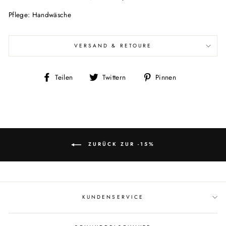
Pflege: Handwäsche
VERSAND & RETOURE
Auf
Auf
Auf
Teilen
Twittern
Pinnen
Facebook
Twitter
Pinterest
teilen
twittern
pinnen
ZURÜCK ZUR -15%
KUNDENSERVICE