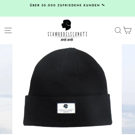
Direkt
ÜBER 30.000 ZUFRIEDENE KUNDEN 🐾
zum
Inhalt
SEITENNAVIGATION
SUC
E